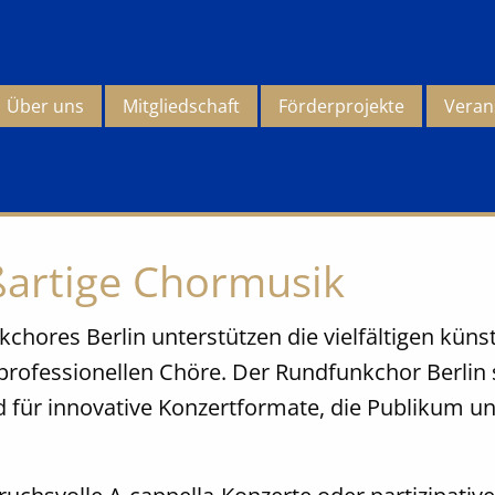
Über uns
Mitgliedschaft
Förderprojekte
Veran
artige Chormusik
hores Berlin unterstützen die vielfältigen künst
professionellen Chöre. Der Rundfunkchor Berlin s
nd für innovative Konzertformate, die Publikum 