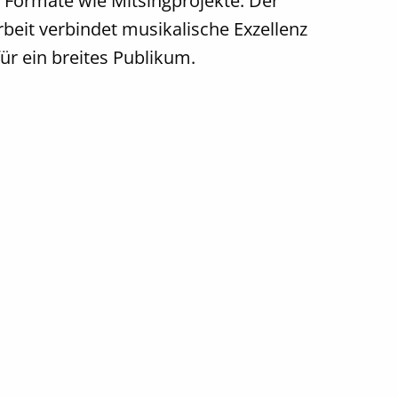
 Formate wie Mitsingprojekte: Der
rbeit verbindet musikalische Exzellenz
ür ein breites Publikum.